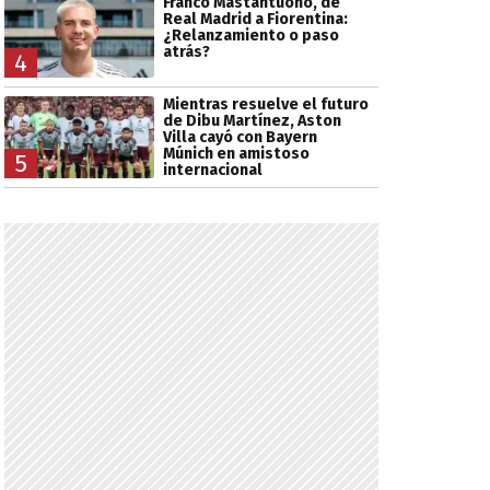
Franco Mastantuono, de
Real Madrid a Fiorentina:
¿Relanzamiento o paso
atrás?
4
Mientras resuelve el futuro
de Dibu Martínez, Aston
Villa cayó con Bayern
Múnich en amistoso
5
internacional