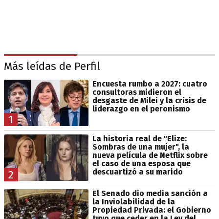
Más leídas de Perfil
Encuesta rumbo a 2027: cuatro
consultoras midieron el
desgaste de Milei y la crisis de
liderazgo en el peronismo
1
La historia real de "Elize:
Sombras de una mujer", la
nueva película de Netflix sobre
el caso de una esposa que
descuartizó a su marido
2
El Senado dio media sanción a
la Inviolabilidad de la
Propiedad Privada: el Gobierno
tuvo que ceder en la Ley del