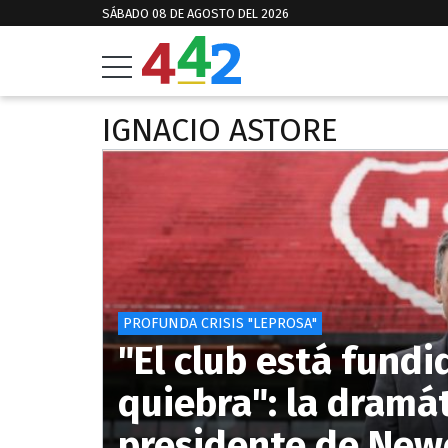
SÁBADO 08 DE AGOSTO DEL 2026
IGNACIO ASTORE
PROFUNDA CRISIS "LEPROSA"
"El club está fundi
quiebra": la dramá
presidente de Newe