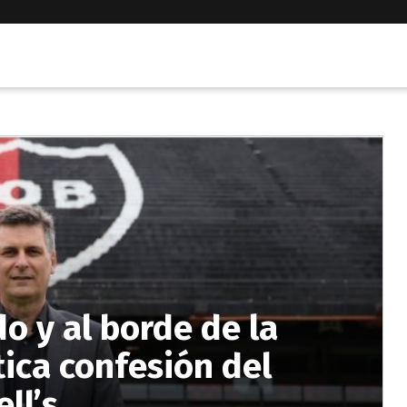
do y al borde de la
tica confesión del
ll’s