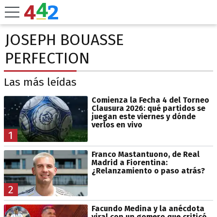
JOSEPH BOUASSE
PERFECTION
Las más leídas
Comienza la Fecha 4 del Torneo
Clausura 2026: qué partidos se
juegan este viernes y dónde
verlos en vivo
1
Franco Mastantuono, de Real
Madrid a Fiorentina:
¿Relanzamiento o paso atrás?
2
Facundo Medina y la anécdota
viral con un gomero que criticó