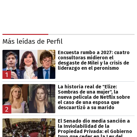
Más leídas de Perfil
Encuesta rumbo a 2027: cuatro
consultoras midieron el
desgaste de Milei y la crisis de
liderazgo en el peronismo
1
La historia real de "Elize:
Sombras de una mujer", la
nueva película de Netflix sobre
el caso de una esposa que
descuartizó a su marido
2
El Senado dio media sanción a
la Inviolabilidad de la
Propiedad Privada: el Gobierno
tuvo que ceder en la Ley del