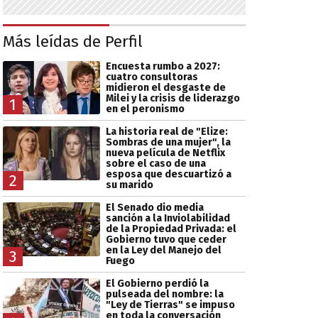
Más leídas de Perfil
Encuesta rumbo a 2027:
cuatro consultoras
midieron el desgaste de
Milei y la crisis de liderazgo
1
en el peronismo
La historia real de "Elize:
Sombras de una mujer", la
nueva película de Netflix
sobre el caso de una
esposa que descuartizó a
2
su marido
El Senado dio media
sanción a la Inviolabilidad
de la Propiedad Privada: el
Gobierno tuvo que ceder
en la Ley del Manejo del
3
Fuego
El Gobierno perdió la
pulseada del nombre: la
"Ley de Tierras" se impuso
en toda la conversación