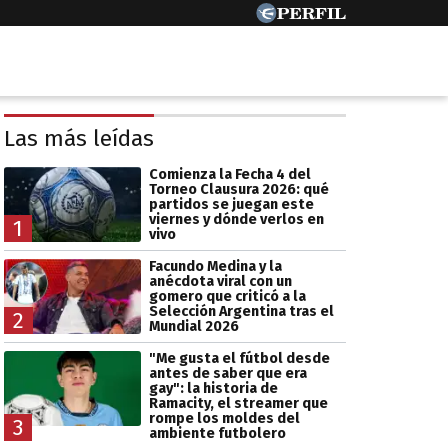
Las más leídas
Comienza la Fecha 4 del
Torneo Clausura 2026: qué
partidos se juegan este
viernes y dónde verlos en
1
vivo
Facundo Medina y la
anécdota viral con un
gomero que criticó a la
Selección Argentina tras el
2
Mundial 2026
"Me gusta el fútbol desde
antes de saber que era
gay": la historia de
Ramacity, el streamer que
rompe los moldes del
3
ambiente futbolero