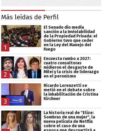
Más leídas de Perfil
El Senado dio media
sanción a la Inviolabilidad
de la Propiedad Privada: el
Gobierno tuvo que ceder
en la Ley del Manejo del
1
Fuego
Encuesta rumbo a 2027:
cuatro consultoras
midieron el desgaste de
Milei y la crisis de liderazgo
2
en el peronismo
Ricardo Lorenzetti se
metió en el debate sobre
la inhabilitación de Cristina
Kirchner
3
La historia real de "Elize:
Sombras de una mujer", la
nueva película de Netflix
sobre el caso de una
esposa que descuartizó a