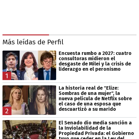
Más leídas de Perfil
Encuesta rumbo a 2027: cuatro
consultoras midieron el
desgaste de Milei y la crisis de
liderazgo en el peronismo
1
La historia real de "Elize:
Sombras de una mujer", la
nueva película de Netflix sobre
el caso de una esposa que
descuartizó a su marido
2
El Senado dio media sanción a
la Inviolabilidad de la
Propiedad Privada: el Gobierno
tuvo que ceder en la Ley del