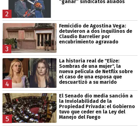
“ganar” sindicatos aliados
2
Femicidio de Agostina Vega:
detuvieron a dos inquilinos de
Claudio Barrelier por
encubrimiento agravado
3
La historia real de "Elize:
Sombras de una mujer", la
nueva película de Netflix sobre
el caso de una esposa que
descuartizó a su marido
4
El Senado dio media sanción a
la Inviolabilidad de la
Propiedad Privada: el Gobierno
tuvo que ceder en la Ley del
Manejo del Fuego
5