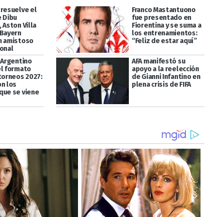
 resuelve el
Franco Mastantuono
e Dibu
fue presentado en
 Aston Villa
Fiorentina y se suma a
 Bayern
los entrenamientos:
n amistoso
“Feliz de estar aquí”
ional
 Argentino
AFA manifestó su
el formato
apoyo a la reelección
 torneos 2027:
de Gianni Infantino en
on los
plena crisis de FIFA
que se viene