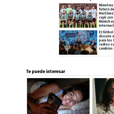
Mientras
futuro d
Martínez,
cayó con
Múnich e
internac
El Fútbol
discute 
para los
cuáles s
cambios 