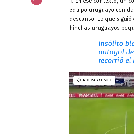
1
. En ese contexto, un c
equipo uruguayo con dar 
descanso. Lo que siguió
hinchas uruguayos boqui
Insólito b
autogol de
recorrió e