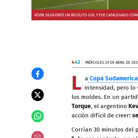
KEVIN SILVA ERRÓ UN INSÓLITO GOL Y FUE CATALOGADO COM
4
4
2
MIÉRCOLES 29 DE ABRIL DE 202
L
a
Copa Sudameric
intensidad, pero lo 
los moldes. En un partid
Torque
, el argentino
Kev
acción difícil de creer
: s
Corrían 30 minutos del p