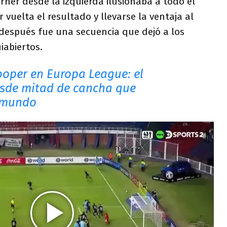
órner desde la izquierda ilusionaba a todo el
vuelta el resultado y llevarse la ventaja al
 después fue una secuencia que dejó a los
abiertos.
looper en Europa League: el
sde mitad de cancha que
l mundo