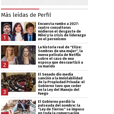
Más leídas de Perfil
Encuesta rumbo a 2027:
cuatro consultoras
midieron el desgaste de
Milei y la crisis de liderazgo
1
en el peronismo
La historia real de "Elize:
Sombras de una mujer", la
nueva película de Netflix
sobre el caso de una
esposa que descuartizó a
2
su marido
El Senado dio media
sanción a la Inviolabilidad
de la Propiedad Privada: el
Gobierno tuvo que ceder
en la Ley del Manejo del
3
Fuego
El Gobierno perdió la
pulseada del nombre: la
"Ley de Tierras" se impuso
en toda la conversación