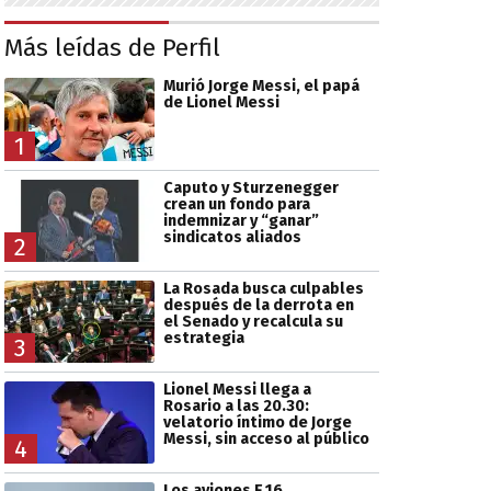
Más leídas de Perfil
Murió Jorge Messi, el papá
de Lionel Messi
1
Caputo y Sturzenegger
crean un fondo para
indemnizar y “ganar”
sindicatos aliados
2
La Rosada busca culpables
después de la derrota en
el Senado y recalcula su
estrategia
3
Lionel Messi llega a
Rosario a las 20.30:
velatorio íntimo de Jorge
Messi, sin acceso al público
4
Los aviones F 16