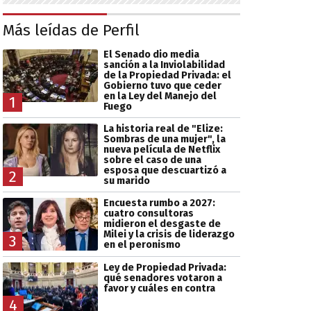
Más leídas de Perfil
El Senado dio media
sanción a la Inviolabilidad
de la Propiedad Privada: el
Gobierno tuvo que ceder
en la Ley del Manejo del
1
Fuego
La historia real de "Elize:
Sombras de una mujer", la
nueva película de Netflix
sobre el caso de una
esposa que descuartizó a
2
su marido
Encuesta rumbo a 2027:
cuatro consultoras
midieron el desgaste de
Milei y la crisis de liderazgo
3
en el peronismo
Ley de Propiedad Privada:
qué senadores votaron a
favor y cuáles en contra
4