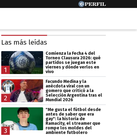
Las más leídas
Comienza la Fecha 4 del
Torneo Clausura 2026: qué
partidos se juegan este
viernes y dónde verlos en
1
vivo
Facundo Medina y la
anécdota viral con un
gomero que criticó a la
Selección Argentina tras el
2
Mundial 2026
"Me gusta el fútbol desde
antes de saber que era
gay": la historia de
Ramacity, el streamer que
rompe los moldes del
3
ambiente futbolero