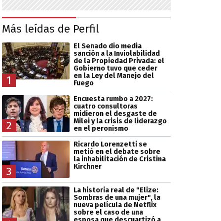
Más leídas de Perfil
El Senado dio media
sanción a la Inviolabilidad
de la Propiedad Privada: el
Gobierno tuvo que ceder
en la Ley del Manejo del
1
Fuego
Encuesta rumbo a 2027:
cuatro consultoras
midieron el desgaste de
Milei y la crisis de liderazgo
2
en el peronismo
Ricardo Lorenzetti se
metió en el debate sobre
la inhabilitación de Cristina
Kirchner
3
La historia real de "Elize:
Sombras de una mujer", la
nueva película de Netflix
sobre el caso de una
esposa que descuartizó a