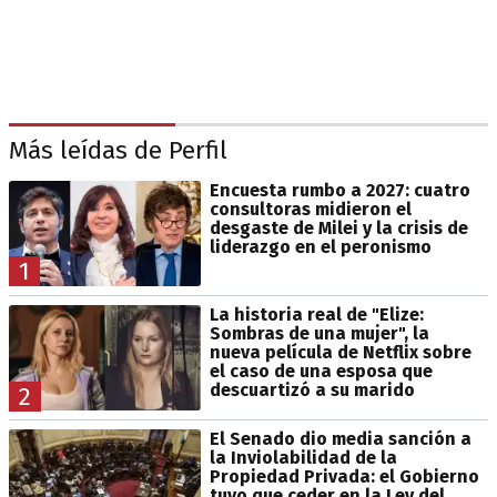
Más leídas de Perfil
Encuesta rumbo a 2027: cuatro
consultoras midieron el
desgaste de Milei y la crisis de
liderazgo en el peronismo
1
La historia real de "Elize:
Sombras de una mujer", la
nueva película de Netflix sobre
el caso de una esposa que
descuartizó a su marido
2
El Senado dio media sanción a
la Inviolabilidad de la
Propiedad Privada: el Gobierno
tuvo que ceder en la Ley del