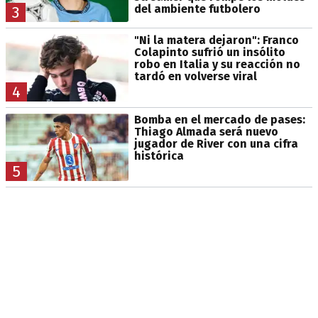
del ambiente futbolero
3
"Ni la matera dejaron": Franco
Colapinto sufrió un insólito
robo en Italia y su reacción no
tardó en volverse viral
4
Bomba en el mercado de pases:
Thiago Almada será nuevo
jugador de River con una cifra
histórica
5