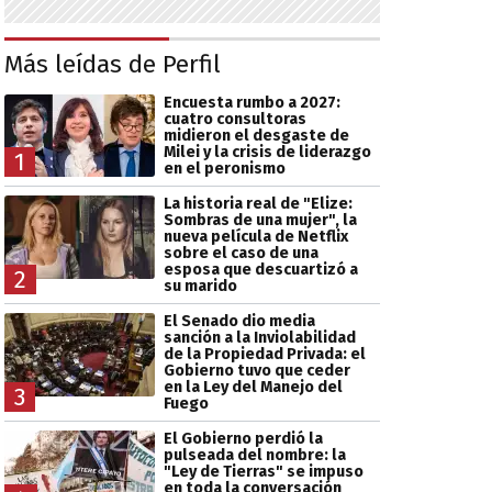
Más leídas de Perfil
Encuesta rumbo a 2027:
cuatro consultoras
midieron el desgaste de
Milei y la crisis de liderazgo
1
en el peronismo
La historia real de "Elize:
Sombras de una mujer", la
nueva película de Netflix
sobre el caso de una
esposa que descuartizó a
2
su marido
El Senado dio media
sanción a la Inviolabilidad
de la Propiedad Privada: el
Gobierno tuvo que ceder
en la Ley del Manejo del
3
Fuego
El Gobierno perdió la
pulseada del nombre: la
"Ley de Tierras" se impuso
en toda la conversación