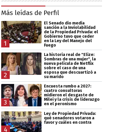
Más leídas de Perfil
El Senado dio media
sanción a la Inviolabilidad
de la Propiedad Privada: el
Gobierno tuvo que ceder
en la Ley del Manejo del
1
Fuego
La historia real de "Elize:
Sombras de una mujer", la
nueva película de Netflix
sobre el caso de una
esposa que descuartizó a
2
su marido
Encuesta rumbo a 2027:
cuatro consultoras
midieron el desgaste de
Milei y la crisis de liderazgo
3
en el peronismo
Ley de Propiedad Privada:
qué senadores votaron a
favor y cuáles en contra
4