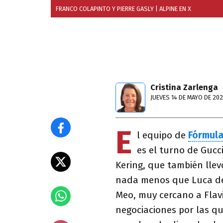
FRANCO COLAPINTO Y PIERRE GASLY
| ALPINE EN X
Cristina Zarlenga
JUEVES 14 DE MAYO DE 20
E
l equipo de
Fórmula
es el turno de Gucc
Kering, que también llevó
nada menos que Luca de 
Meo, muy cercano a Flavi
negociaciones por las q