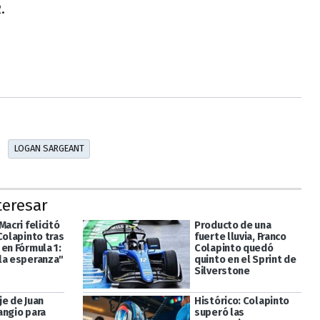
.
LOGAN SARGEANT
teresar
Macri felicitó
Producto de una
Colapinto tras
fuerte lluvia, Franco
en Fórmula 1:
Colapinto quedó
la esperanza"
quinto en el Sprint de
Silverstone
je de Juan
Histórico: Colapinto
angio para
superó las