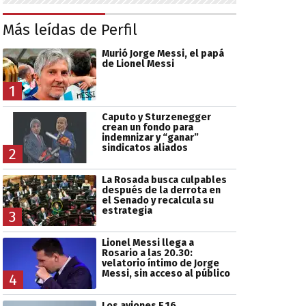
Más leídas de Perfil
Murió Jorge Messi, el papá
de Lionel Messi
1
Caputo y Sturzenegger
crean un fondo para
indemnizar y “ganar”
sindicatos aliados
2
La Rosada busca culpables
después de la derrota en
el Senado y recalcula su
estrategia
3
Lionel Messi llega a
Rosario a las 20.30:
velatorio íntimo de Jorge
Messi, sin acceso al público
4
Los aviones F 16