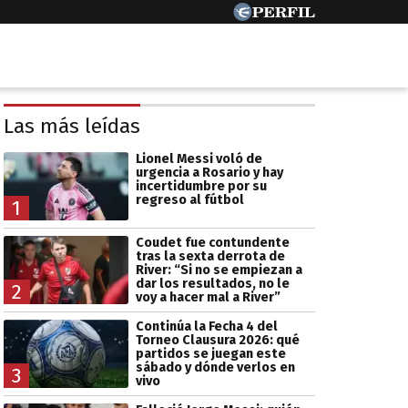
Las más leídas
Lionel Messi voló de
urgencia a Rosario y hay
incertidumbre por su
regreso al fútbol
1
Coudet fue contundente
tras la sexta derrota de
River: “Si no se empiezan a
dar los resultados, no le
2
voy a hacer mal a River”
Continúa la Fecha 4 del
Torneo Clausura 2026: qué
partidos se juegan este
sábado y dónde verlos en
3
vivo