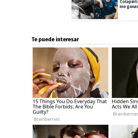
Colapinto
me ganas