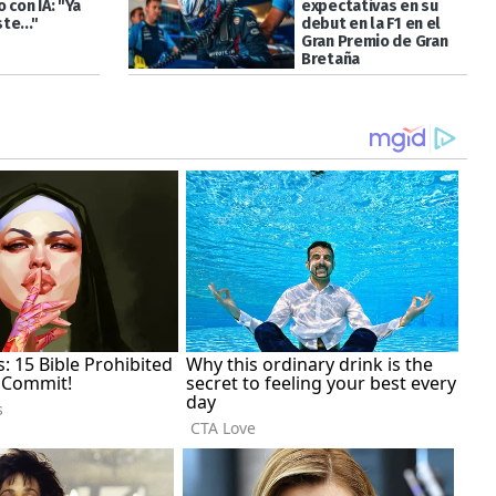
 con IA: "Ya
expectativas en su
te..."
debut en la F1 en el
Gran Premio de Gran
Bretaña