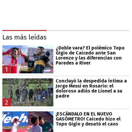
Las más leídas
¿Doble vara? El polémico Topo
Gigio de Caicedo ante San
Lorenzo y las diferencias con
Paredes a River
1
Concluyó la despedida íntima a
Jorge Messi en Rosario: el
doloroso adiós de Lionel a su
padre
2
¡ESCÁNDALO EN EL NUEVO
GASÓMETRO! Caicedo hizo el
Topo Gigio y desató el caos