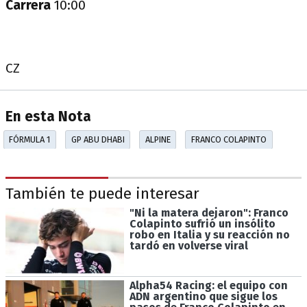
Carrera
10:00
CZ
En esta Nota
FÓRMULA 1
GP ABU DHABI
ALPINE
FRANCO COLAPINTO
También te puede interesar
"Ni la matera dejaron": Franco
Colapinto sufrió un insólito
robo en Italia y su reacción no
tardó en volverse viral
Alpha54 Racing: el equipo con
ADN argentino que sigue los