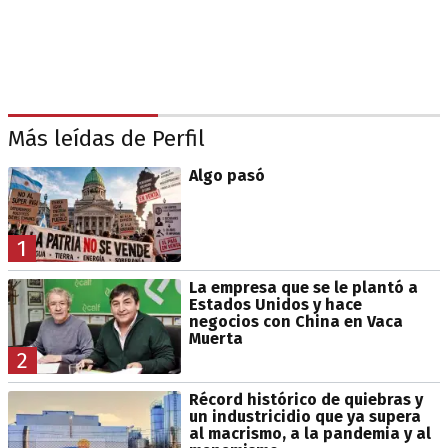
Más leídas de Perfil
Algo pasó
1
La empresa que se le plantó a
Estados Unidos y hace
negocios con China en Vaca
Muerta
2
Récord histórico de quiebras y
un industricidio que ya supera
al macrismo, a la pandemia y al