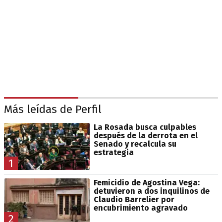
Más leídas de Perfil
La Rosada busca culpables
después de la derrota en el
Senado y recalcula su
estrategia
1
Femicidio de Agostina Vega:
detuvieron a dos inquilinos de
Claudio Barrelier por
encubrimiento agravado
2