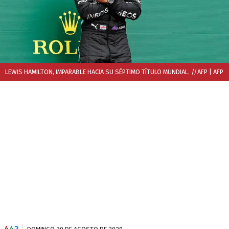
LEWIS HAMILTON, IMPARABLE HACIA SU SÉPTIMO TÍTULO MUNDIAL. //AFP
| AFP
4
4
2