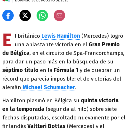
DOMINGO 30 DE AGOSTO DE 2020
E
l británico
Lewis Hamilton
(Mercedes) logró
una aplastante victoria en el
Gran Premio
de Bélgica
, en el circuito de Spa-Francorchamps,
para dar un paso más en la búsqueda de su
séptimo título
en la
Fórmula 1
y de quebrar un
récord que parecía imposible: el de victorias del
alemán
Michael Schumacher
.
Hamilton plasmó en Bélgica su
quinta victoria
en la temporada
(segunda al hilo) sobre siete
fechas disputadas, escoltado nuevamente por el
finlandés
Valtteri Bottas
(Mercedes) y el