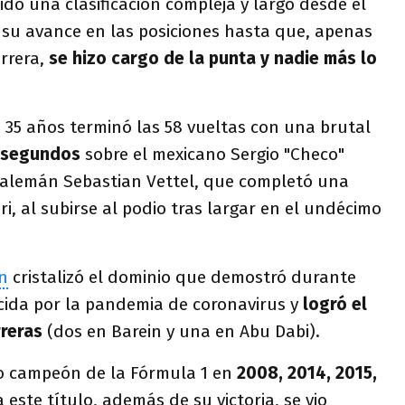
do una clasificación compleja y largó desde el
o su avance en las posiciones hasta que, apenas
rrera,
se hizo cargo de la punta y nadie más lo
e 35 años terminó las 58 vueltas con una brutal
1 segundos
sobre el mexicano Sergio "Checo"
l alemán Sebastian Vettel, que completó una
ri, al subirse al podio tras largar en el undécimo
n
cristalizó el dominio que demostró durante
ida por la pandemia de coronavirus y
logró el
rreras
(dos en Barein y una en Abu Dabi).
ido campeón de la Fórmula 1 en
2008, 2014, 2015,
a este título, además de su victoria, se vio