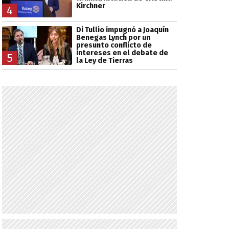
Kirchner
4
Di Tullio impugnó a Joaquín
Benegas Lynch por un
presunto conflicto de
intereses en el debate de
5
la Ley de Tierras