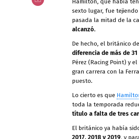
Hamilton, que había teni
sexto lugar, fue tejiend
pasada la mitad de la ca
alcanzó.
De hecho, el británico d
diferencia de más de 3
Pérez (Racing Point) y e
gran carrera con la Ferra
puesto.
Lo cierto es que
Hamilto
toda la temporada reduc
título a falta de tres ca
El británico ya había s
2017, 2018 y 2019
, y par