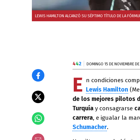
LEWIS HAMILTON ALCANZÓ SU SÉPTIMO TÍTULO DE LA FÓRMUL
4
4
2
DOMINGO 15 DE NOVIEMBRE DE
E
n condiciones compl
Lewis Hamilton
(Me
de los mejores pilotos d
Turquía
y consagrarse
c
carrera
, e igualar la m
Schumacher
.