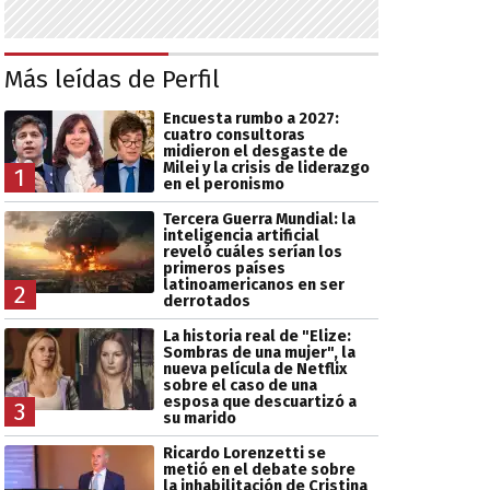
Más leídas de Perfil
Encuesta rumbo a 2027:
cuatro consultoras
midieron el desgaste de
Milei y la crisis de liderazgo
1
en el peronismo
Tercera Guerra Mundial: la
inteligencia artificial
reveló cuáles serían los
primeros países
latinoamericanos en ser
2
derrotados
La historia real de "Elize:
Sombras de una mujer", la
nueva película de Netflix
sobre el caso de una
esposa que descuartizó a
3
su marido
Ricardo Lorenzetti se
metió en el debate sobre
la inhabilitación de Cristina