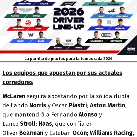
La parrilla de pilotos para la temporada 2026
Los equipos que apuestan por sus actuales
corredores
McLaren
seguirá apostando por la sólida dupla
de Lando
Norris
y Oscar
Piastri
;
Aston Martin
,
que mantendrá a Fernando
Alonso
y
Lance
Stroll
;
Haas
, que confía en
Oliver
Bearman
y Esteban
Ocon
;
Williams Racing
,