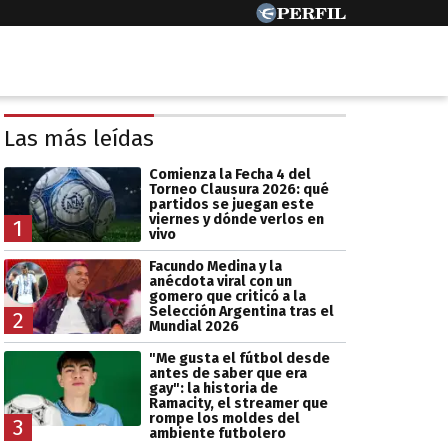
Las más leídas
Comienza la Fecha 4 del
Torneo Clausura 2026: qué
partidos se juegan este
viernes y dónde verlos en
1
vivo
Facundo Medina y la
anécdota viral con un
gomero que criticó a la
Selección Argentina tras el
2
Mundial 2026
"Me gusta el fútbol desde
antes de saber que era
gay": la historia de
Ramacity, el streamer que
rompe los moldes del
3
ambiente futbolero