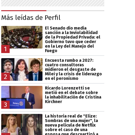
Más leídas de Perfil
El Senado dio media
sanción a la Inviolabilidad
de la Propiedad Privada: el
Gobierno tuvo que ceder
en la Ley del Manejo del
1
Fuego
Encuesta rumbo a 2027:
cuatro consultoras
midieron el desgaste de
Milei y la crisis de liderazgo
2
en el peronismo
Ricardo Lorenzetti se
metió en el debate sobre
la inhabilitación de Cristina
Kirchner
3
La historia real de "Elize:
Sombras de una mujer", la
nueva película de Netflix
sobre el caso de una
esposa que descuartizó a