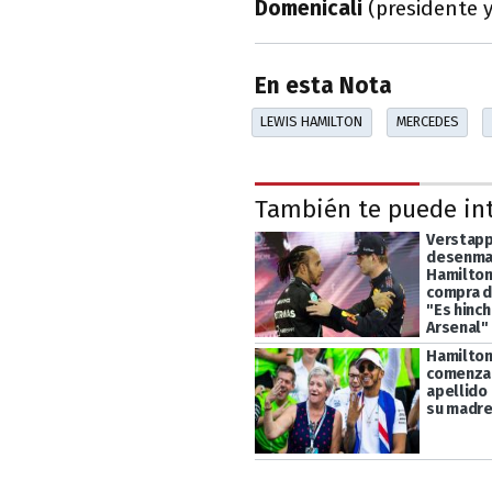
Domenicali
(presidente y
En esta Nota
LEWIS HAMILTON
MERCEDES
También te puede in
Verstap
desenma
Hamilton
compra d
"Es hinch
Arsenal"
Hamilton
comenzar
apellido
su madr