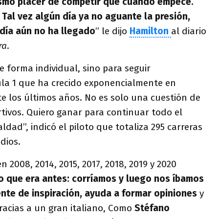
mismo placer de competir que cuando empecé.
 Tal vez algún día ya no aguante la presión,
día aún no ha llegado
” le dijo
Hamilton
al diario
ra
.
e forma individual, sino para seguir
ula 1 que ha crecido exponencialmente en
 los últimos años. No es solo una cuestión de
rtivos. Quiero ganar para continuar todo el
aldad”, indicó el piloto que totaliza 295 carreras
odios.
 2008, 2014, 2015, 2017, 2018, 2019 y 2020
lo que era antes: corríamos y luego nos íbamos
ente de inspiración, ayuda a formar opiniones
y
acias a un gran italiano, Como
Stéfano