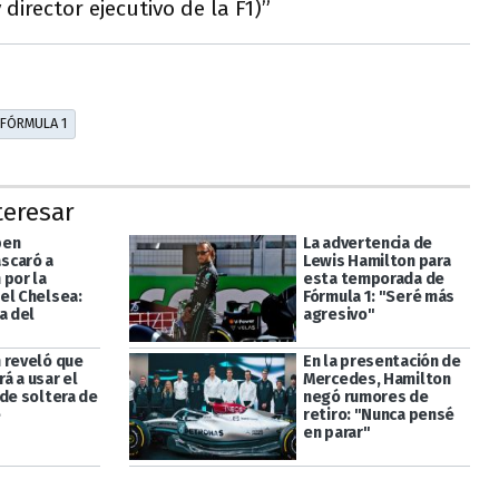
 director ejecutivo de la F1)”
FÓRMULA 1
teresar
pen
La advertencia de
scaró a
Lewis Hamilton para
 por la
esta temporada de
el Chelsea:
Fórmula 1: "Seré más
a del
agresivo"
 reveló que
En la presentación de
á a usar el
Mercedes, Hamilton
 de soltera de
negó rumores de
e
retiro: "Nunca pensé
en parar"