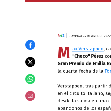
4
4
2
DOMINGO 24 DE ABRIL DE 2022
M
ax Verstappen
, c
"Checo" Pérez
con
Gran Premio de Emilia 
la cuarta fecha de la
Fó
Verstappen, tras partir d
en el circuito italiano,
desde la salida en una c
abandonos de los españ