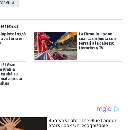
FÓRMULA 1
teresar
olapinto logró
La Fórmula 1 pone
a victoria en
cuarta en Imola con
3
Ferrari a la cabeza:
Horarios y TV
: El Gran
e Arabia
seguirá su
rmal a pesar
siles