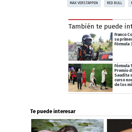
MAX VERSTAPPEN
RED BULL
También te puede in
Franco C
su primer
Fórmula 
Fórmula 1
Premio d
Saudita 
curso no
de los mi