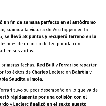
ró un fin de semana perfecto en el autódromo
e, sumada la victoria de Verstappen en la
do,
se llevó 58 puntos y recuperó terreno en la
después de un inicio de temporada con
dad en sus autos.
o primeras fechas,
Red Bull
y
Ferrari
se reparten
r los éxitos de
Charles Leclerc
en
Bahréin
y
abia Saudita
e
Imola
.
Ferrari tuvo su peor desempeño en lo que va de
ertó rápidamente por una colisión con el
iardo
y
Leclerc finalizó en el sexto puesto