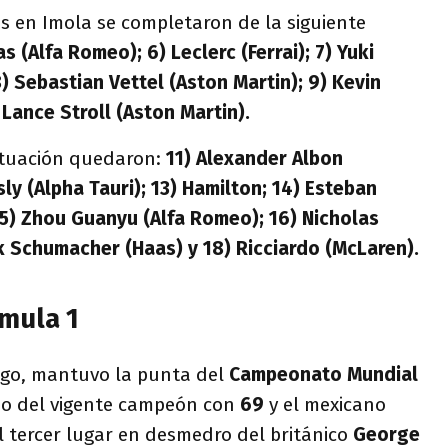
s en Imola se completaron de la siguiente
as (Alfa Romeo); 6) Leclerc (Ferrai); 7) Yuki
) Sebastian Vettel (Aston Martin); 9) Kevin
Lance Stroll (Aston Martin).
ntuación quedaron:
11) Alexander Albon
sly (Alpha Tauri); 13) Hamilton; 14) Esteban
15) Zhou Guanyu (Alfa Romeo); 16) Nicholas
ick Schumacher (Haas) y 18) Ricciardo (McLaren).
rmula 1
rgo, mantuvo la punta del
Campeonato Mundial
do del vigente campeón con
69
y el mexicano
l tercer lugar en desmedro del británico
George