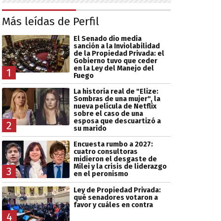
Más leídas de Perfil
El Senado dio media
sanción a la Inviolabilidad
de la Propiedad Privada: el
Gobierno tuvo que ceder
en la Ley del Manejo del
1
Fuego
La historia real de "Elize:
Sombras de una mujer", la
nueva película de Netflix
sobre el caso de una
esposa que descuartizó a
2
su marido
Encuesta rumbo a 2027:
cuatro consultoras
midieron el desgaste de
Milei y la crisis de liderazgo
3
en el peronismo
Ley de Propiedad Privada:
qué senadores votaron a
favor y cuáles en contra
4