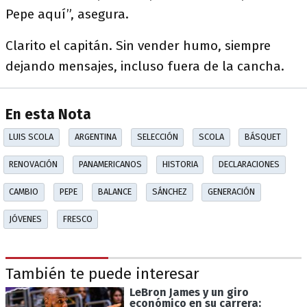
Pepe aquí”, asegura.
Clarito el capitán. Sin vender humo, siempre
dejando mensajes, incluso fuera de la cancha.
En esta Nota
LUIS SCOLA
ARGENTINA
SELECCIÓN
SCOLA
BÁSQUET
RENOVACIÓN
PANAMERICANOS
HISTORIA
DECLARACIONES
CAMBIO
PEPE
BALANCE
SÁNCHEZ
GENERACIÓN
JÓVENES
FRESCO
También te puede interesar
LeBron James y un giro
económico en su carrera: