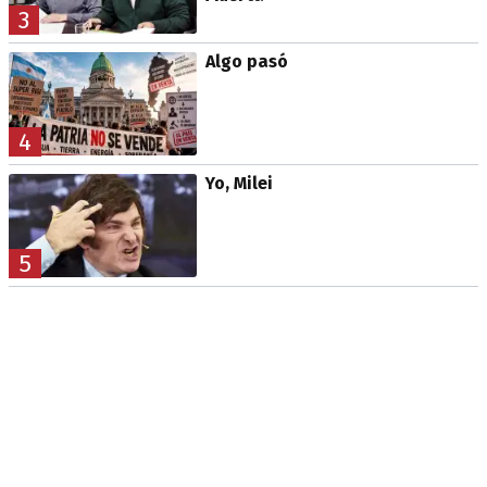
3
Algo pasó
4
Yo, Milei
5