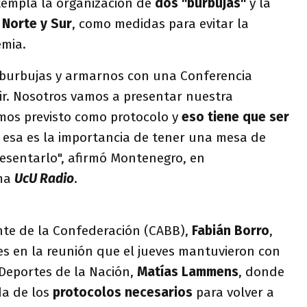
templa la organización de
dos "burbujas"
y la
 Norte y Sur
, como medidas para evitar la
emia.
 burbujas y armarnos con una Conferencia
ir. Nosotros vamos a presentar nuestra
mos previsto como protocolo y
eso tiene que ser
, esa es la importancia de tener una mesa de
resentarlo", afirmó Montenegro, en
ama
UcU Radio
.
nte de la Confederación (CABB),
Fabián Borro
,
es en la reunión que el jueves mantuvieron con
 Deportes de la Nación,
Matías Lammens
, donde
a de los
protocolos necesarios
para volver a