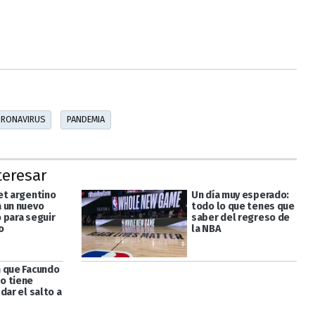
RONAVIRUS
PANDEMIA
teresar
et argentino
Un día muy esperado:
 un nuevo
todo lo que tenes que
 para seguir
saber del regreso de
o
la NBA
 que Facundo
o tiene
dar el salto a