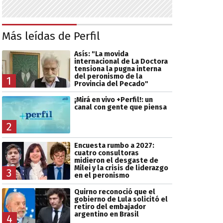
Más leídas de Perfil
Asís: "La movida
internacional de La Doctora
tensiona la pugna interna
del peronismo de la
1
Provincia del Pecado"
¡Mirá en vivo +Perfil!: un
canal con gente que piensa
2
Encuesta rumbo a 2027:
cuatro consultoras
midieron el desgaste de
Milei y la crisis de liderazgo
3
en el peronismo
Quirno reconoció que el
gobierno de Lula solicitó el
retiro del embajador
argentino en Brasil
4