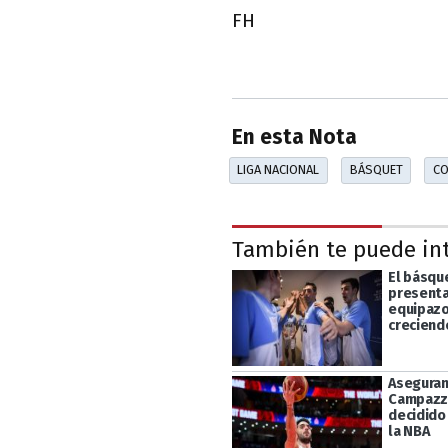
FH
En esta Nota
LIGA NACIONAL
BÁSQUET
CO
También te puede in
El básqu
presenta
equipazo
creciend
Aseguran
Campazz
decidido 
la NBA