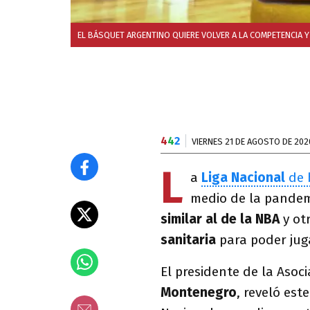
EL BÁSQUET ARGENTINO QUIERE VOLVER A LA COMPETENCIA 
4
4
2
VIERNES 21 DE AGOSTO DE 202
L
a
Liga Nacional
de 
medio de la pande
similar al de la NBA
y ot
sanitaria
para poder jug
El presidente de la Asoc
Montenegro
, reveló est