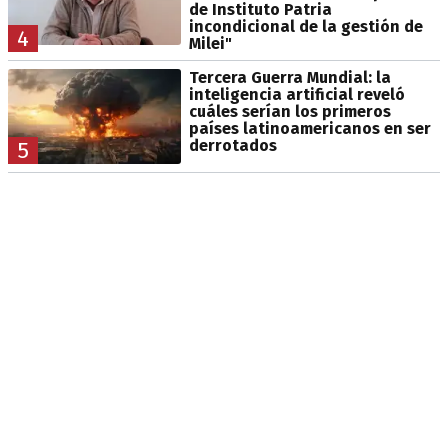
de Instituto Patria
incondicional de la gestión de
4
Milei"
Tercera Guerra Mundial: la
inteligencia artificial reveló
cuáles serían los primeros
países latinoamericanos en ser
derrotados
5