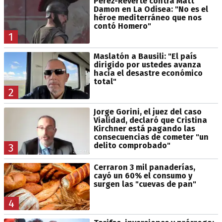
Pérez-Reverte contra Matt
Damon en La Odisea: "No es el
héroe mediterráneo que nos
contó Homero"
1
Maslatón a Bausili: "El país
dirigido por ustedes avanza
hacia el desastre económico
total"
2
Jorge Gorini, el juez del caso
Vialidad, declaró que Cristina
Kirchner está pagando las
consecuencias de cometer "un
delito comprobado"
3
Cerraron 3 mil panaderías,
cayó un 60% el consumo y
surgen las "cuevas de pan"
4