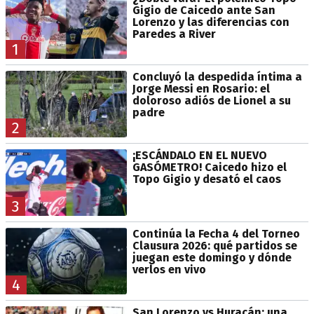
Gigio de Caicedo ante San
Lorenzo y las diferencias con
Paredes a River
1
Concluyó la despedida íntima a
Jorge Messi en Rosario: el
doloroso adiós de Lionel a su
padre
2
¡ESCÁNDALO EN EL NUEVO
GASÓMETRO! Caicedo hizo el
Topo Gigio y desató el caos
3
Continúa la Fecha 4 del Torneo
Clausura 2026: qué partidos se
juegan este domingo y dónde
verlos en vivo
4
San Lorenzo vs Huracán: una