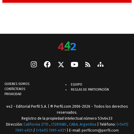
QUIENES SOMOS
EQUIPO
CONTÁCTENOS
REGLAS DE PARTICIPACIÓN
PRIVACIDAD
442 - Editorial Perfil S.A.
| © Perfil.com 2006-2026 - Todos los derechos
reservados.
Registro de la propiedad intelectual número 5346433
Dirección:
California 2715
,
C1289ABI
,
CABA, Argentina
| Teléfono:
(+5411)
7091-4921
/
(+5411) 7091-4921
| E-mail:
perfilcom@perfil.com