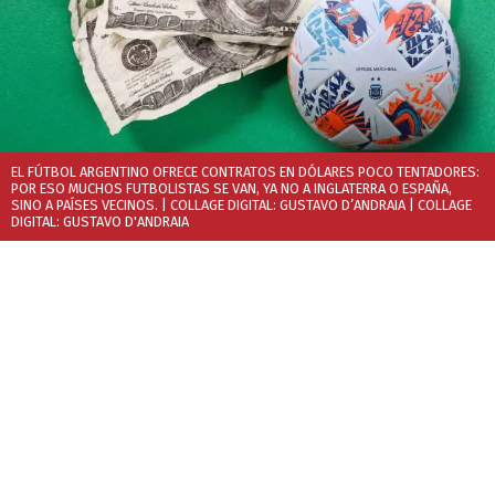
EL FÚTBOL ARGENTINO OFRECE CONTRATOS EN DÓLARES POCO TENTADORES:
POR ESO MUCHOS FUTBOLISTAS SE VAN, YA NO A INGLATERRA O ESPAÑA,
SINO A PAÍSES VECINOS. | COLLAGE DIGITAL: GUSTAVO D’ANDRAIA
| COLLAGE
DIGITAL: GUSTAVO D'ANDRAIA