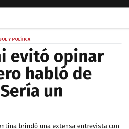
BOL Y POLÍTICA
i evitó opinar
ero habló de
“Sería un
entina brindó una extensa entrevista con