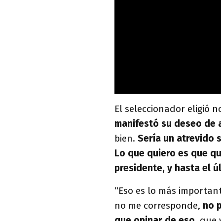
El seleccionador eligió n
manifestó su deseo de 
bien.
Sería un atrevido 
Lo que quiero es que qu
presidente, y hasta el ú
“Eso es lo más important
no me corresponde,
no p
que opinar de eso
, que 