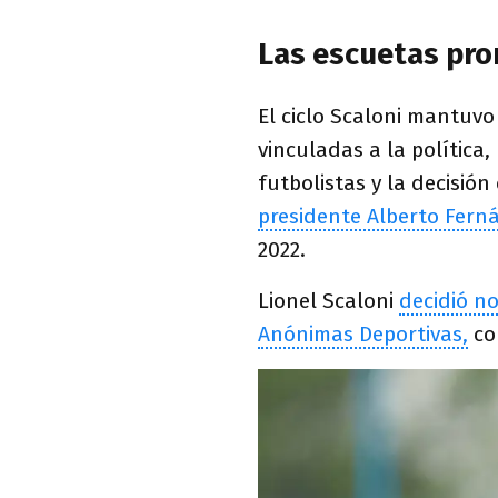
Las escuetas pro
El ciclo Scaloni mantuvo
vinculadas a la política
futbolistas y la decisión
presidente Alberto Fern
2022.
Lionel Scaloni
decidió n
Anónimas Deportivas,
co