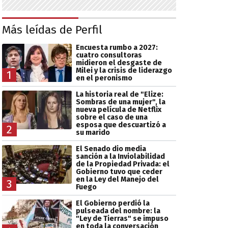
Más leídas de Perfil
Encuesta rumbo a 2027:
cuatro consultoras
midieron el desgaste de
Milei y la crisis de liderazgo
1
en el peronismo
La historia real de "Elize:
Sombras de una mujer", la
nueva película de Netflix
sobre el caso de una
esposa que descuartizó a
2
su marido
El Senado dio media
sanción a la Inviolabilidad
de la Propiedad Privada: el
Gobierno tuvo que ceder
en la Ley del Manejo del
3
Fuego
El Gobierno perdió la
pulseada del nombre: la
"Ley de Tierras" se impuso
en toda la conversación