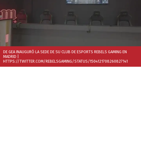
DE GEA INAUGURÓ LA SEDE DE SU CLUB DE ESPORTS REBELS GAMING EN
MADRID
|
HTTPS://TWITTER.COM/REBELSGAMING/STATUS/1504121708260827141