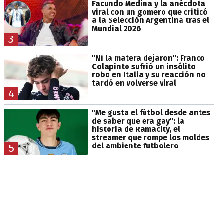
Facundo Medina y la anécdota
viral con un gomero que criticó
a la Selección Argentina tras el
Mundial 2026
3
"Ni la matera dejaron": Franco
Colapinto sufrió un insólito
robo en Italia y su reacción no
tardó en volverse viral
4
"Me gusta el fútbol desde antes
de saber que era gay": la
historia de Ramacity, el
streamer que rompe los moldes
del ambiente futbolero
5