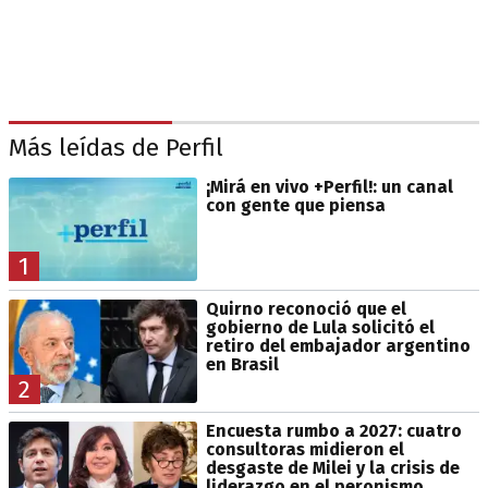
Más leídas de Perfil
¡Mirá en vivo +Perfil!: un canal
con gente que piensa
1
Quirno reconoció que el
gobierno de Lula solicitó el
retiro del embajador argentino
en Brasil
2
Encuesta rumbo a 2027: cuatro
consultoras midieron el
desgaste de Milei y la crisis de
liderazgo en el peronismo