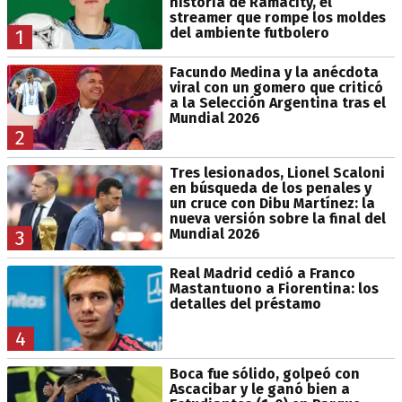
historia de Ramacity, el
streamer que rompe los moldes
del ambiente futbolero
1
Facundo Medina y la anécdota
viral con un gomero que criticó
a la Selección Argentina tras el
Mundial 2026
2
Tres lesionados, Lionel Scaloni
en búsqueda de los penales y
un cruce con Dibu Martínez: la
nueva versión sobre la final del
Mundial 2026
3
Real Madrid cedió a Franco
Mastantuono a Fiorentina: los
detalles del préstamo
4
Boca fue sólido, golpeó con
Ascacibar y le ganó bien a