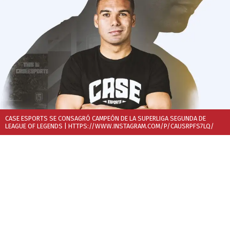
CASE ESPORTS SE CONSAGRÓ CAMPEÓN DE LA SUPERLIGA SEGUNDA DE
LEAGUE OF LEGENDS
| HTTPS://WWW.INSTAGRAM.COM/P/CAUSRPFS7LQ/