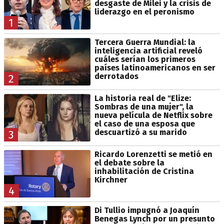
desgaste de Milei y la crisis de
liderazgo en el peronismo
1
Tercera Guerra Mundial: la
inteligencia artificial reveló
cuáles serían los primeros
países latinoamericanos en ser
derrotados
2
La historia real de "Elize:
Sombras de una mujer", la
nueva película de Netflix sobre
el caso de una esposa que
descuartizó a su marido
3
Ricardo Lorenzetti se metió en
el debate sobre la
inhabilitación de Cristina
Kirchner
4
Di Tullio impugnó a Joaquín
Benegas Lynch por un presunto