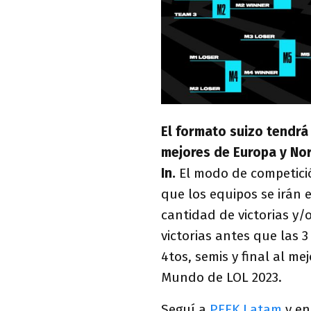
El formato suizo tendrá 
mejores de Europa y No
In.
El modo de competició
que los equipos se irán 
cantidad de victorias y/
victorias antes que las 
4tos, semis y final al me
Mundo de LOL 2023.
Seguí a
PEEK Latam
y en