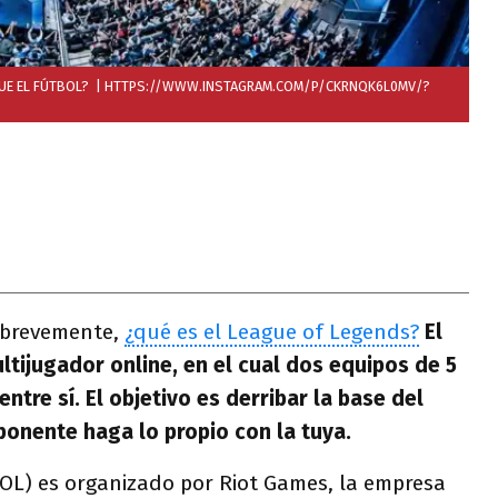
QUE EL FÚTBOL?
| HTTPS://WWW.INSTAGRAM.COM/P/CKRNQK6L0MV/?
 brevemente,
¿qué es el League of Legends?
El
ltijugador online, en el cual dos equipos de 5
ntre sí. El objetivo es derribar la base del
ponente haga lo propio con la tuya.
LOL) es organizado por Riot Games, la empresa