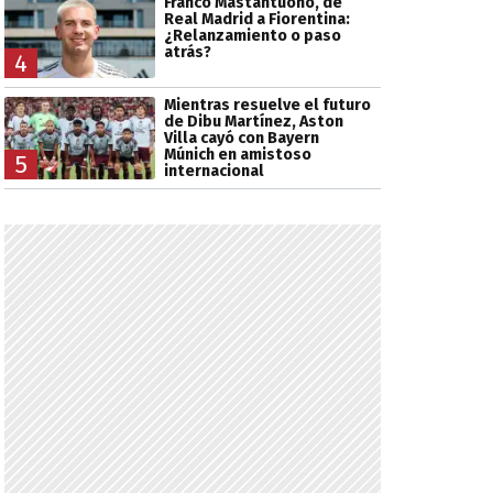
Franco Mastantuono, de
Real Madrid a Fiorentina:
¿Relanzamiento o paso
atrás?
4
Mientras resuelve el futuro
de Dibu Martínez, Aston
Villa cayó con Bayern
Múnich en amistoso
5
internacional