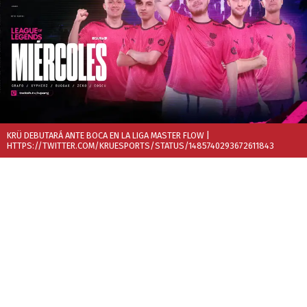
KRÜ DEBUTARÁ ANTE BOCA EN LA LIGA MASTER FLOW
|
HTTPS://TWITTER.COM/KRUESPORTS/STATUS/1485740293672611843