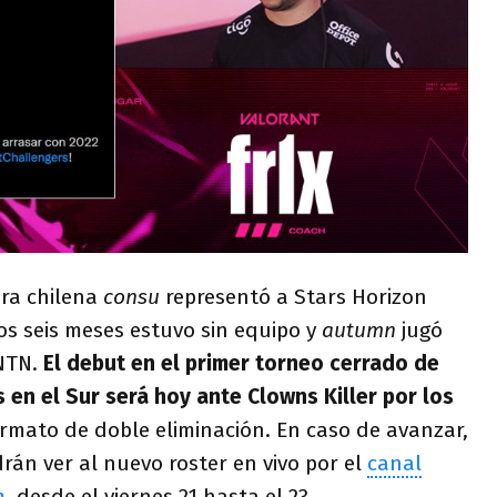
ora chilena
consu
representó a Stars Horizon
os seis meses estuvo sin equipo y
autumn
jugó
NTN.
El debut en el primer torneo cerrado de
en el Sur será hoy ante Clowns Killer por los
rmato de doble eliminación. En caso de avanzar,
rán ver al nuevo roster en vivo por el
canal
m
, desde el viernes 21 hasta el 23.