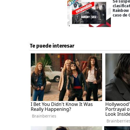
Se suspe
clasifica
Rainbow 
caso de 