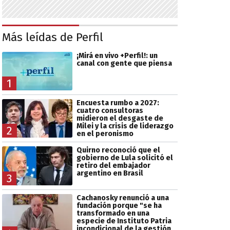
Más leídas de Perfil
¡Mirá en vivo +Perfil!: un
canal con gente que piensa
1
Encuesta rumbo a 2027:
cuatro consultoras
midieron el desgaste de
Milei y la crisis de liderazgo
2
en el peronismo
Quirno reconoció que el
gobierno de Lula solicitó el
retiro del embajador
argentino en Brasil
3
Cachanosky renunció a una
fundación porque "se ha
transformado en una
especie de Instituto Patria
incondicional de la gestión