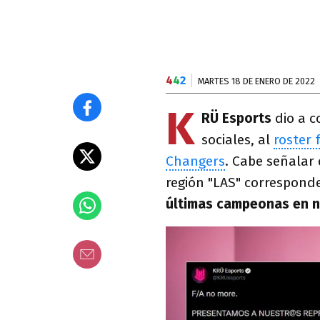
4
4
2
MARTES 18 DE ENERO DE 2022
K
RÜ Esports
dio a c
sociales, al
roster 
Changers
. Cabe señalar 
región "LAS" correspond
últimas campeonas en 