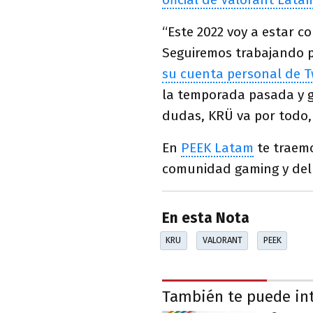
“Este 2022 voy a estar c
Seguiremos trabajando pa
su cuenta personal de T
la temporada pasada y ga
dudas, KRÜ va por todo,
En
PEEK Latam
te traem
comunidad gaming y del
En esta Nota
KRU
VALORANT
PEEK
También te puede in