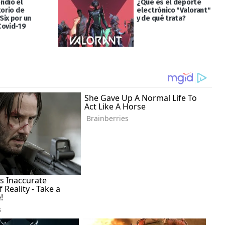
ndió el
¿Qué es el deporte
torio de
electrónico "Valorant"
Six por un
y de qué trata?
Covid-19