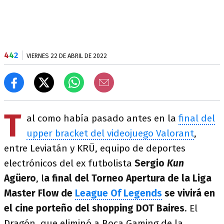
4
4
2
VIERNES 22 DE ABRIL DE 2022
T
al como había pasado antes en la
final del
upper bracket del videojuego Valorant
,
entre Leviatán y KRÜ, equipo de deportes
electrónicos del ex futbolista
Sergio
Kun
Agüero
, l
a final del Torneo Apertura de la Liga
Master Flow de
League Of Legends
se vivirá en
el cine porteño del shopping DOT Baires
. El
Dragón, que eliminó a Boca Gaming de la