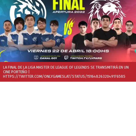
LA FINAL DE LA LIGA MASTER DE LEAGUE OF LEGENDS SE TRANSMITIRÁ EN UN
CINE PORTEÑO
|
HTTPS://TWITTER.COM/ONLYGAMESLAT/STATUS/1516482632049176585