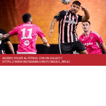
AGÜERO VOLVIÓ AL FÚTBOL CON UN GOLAZO
|
HTTPS://WWW.INSTAGRAM.COM/P/CNEUD3_MPL8/