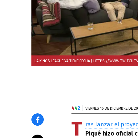
LA KINGS LEAGUE YA TIENE FECHA
| HTTPS://WWW.TWITCH.T
4
4
2
VIERNES 16 DE DICIEMBRE DE 2
T
ras lanzar el proye
Piqué hizo oficial