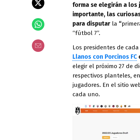
forma se elegirán a los 
importante, las curiosa
para disputar
la
“
primer
“fútbol 7”.
Los presidentes de cada 
Llanos con Porcinos FC
o
elegir el próximo 27 de d
respectivos planteles, e
jugadores. En el sitio we
cada uno.