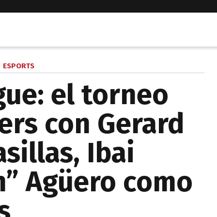
ESPORTS
gue: el torneo
ers con Gerard
sillas, Ibai
n” Agüero como
s