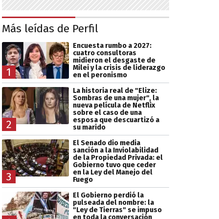
Más leídas de Perfil
Encuesta rumbo a 2027:
cuatro consultoras
midieron el desgaste de
Milei y la crisis de liderazgo
1
en el peronismo
La historia real de "Elize:
Sombras de una mujer", la
nueva película de Netflix
sobre el caso de una
esposa que descuartizó a
2
su marido
El Senado dio media
sanción a la Inviolabilidad
de la Propiedad Privada: el
Gobierno tuvo que ceder
en la Ley del Manejo del
3
Fuego
El Gobierno perdió la
pulseada del nombre: la
"Ley de Tierras" se impuso
en toda la conversación