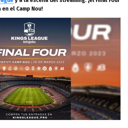
eague
y a la escena del streaming: ¡el Final Four
á en el Camp Nou!