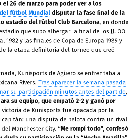
 el 26 de marzo para poder ver a los
del fútbol Mundial
disputar la fase final de la
co estadio del Fútbol Club Barcelona
, en donde
 estadio que supo albergar la final de los JJ. OO
al 1982 y las finales de Copa de Europa 1989 y
de la etapa definitoria del torneo que creó
ornada, Kunisports de Agüero se enfrentaba a
xicana Rivers.
Tras aparecer la semana pasada
rmar su participación minutos antes del partido
,
 para su equipo, que empató 2-2 y ganó por
 victoria de Kunisports fue opacada por la
y capitán: una disputa de pelota contra un rival
o del Manchester City.
“Me rompí todo”, confesó
n duda su participación en la “Noche Amarilla”,