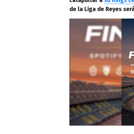
catapultar a
su Kings L
de la Liga de Reyes ser