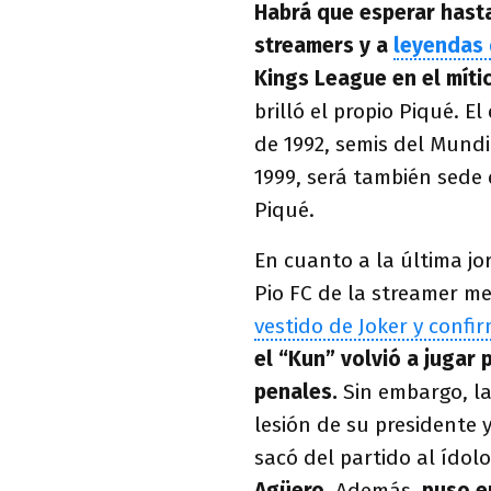
Habrá que esperar hasta
streamers y a
leyendas 
Kings League en el míti
brilló el propio Piqué. El
de 1992, semis del Mundi
1999, será también sede 
Piqué.
En cuanto a la última j
Pio FC de la streamer me
vestido de Joker y confi
el “Kun” volvió a jugar
penales.
Sin embargo, la
lesión de su presidente 
sacó del partido al ídol
Agüero.
Además,
puso e