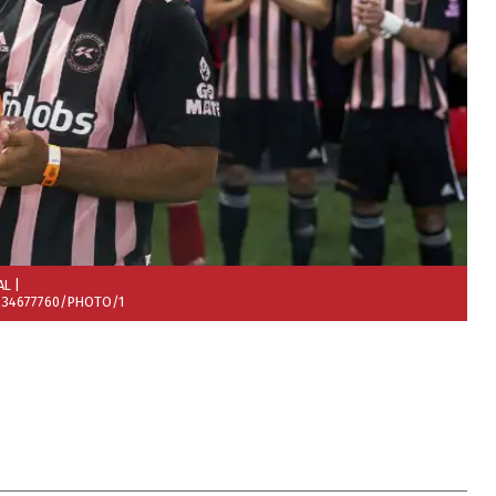
AL
|
834677760/PHOTO/1