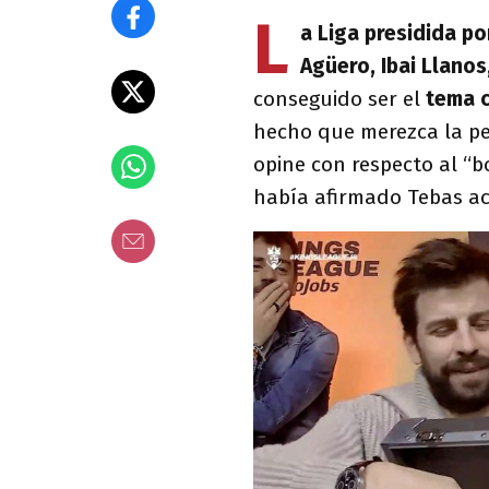
L
a Liga presidida p
Agüero, Ibai Llanos,
conseguido ser el
tema c
hecho que merezca la pen
opine con respecto al “b
había afirmado Tebas ace