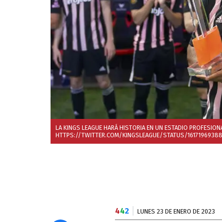
LA KINGS LEAGUE HARÁ HISTORIA EN UN ESTADIO PROFESION
HTTPS://TWITTER.COM/KINGSLEAGUE/STATUS/1617196938
4
4
2
LUNES 23 DE ENERO DE 2023