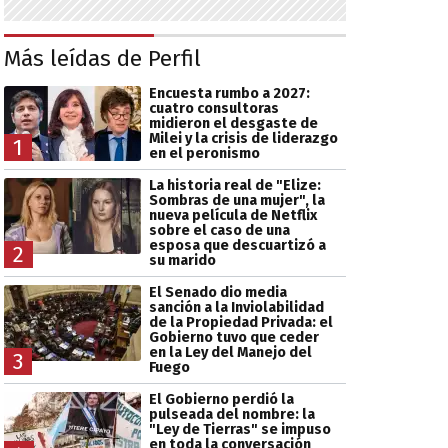
Más leídas de Perfil
Encuesta rumbo a 2027:
cuatro consultoras
midieron el desgaste de
Milei y la crisis de liderazgo
1
en el peronismo
La historia real de "Elize:
Sombras de una mujer", la
nueva película de Netflix
sobre el caso de una
esposa que descuartizó a
2
su marido
El Senado dio media
sanción a la Inviolabilidad
de la Propiedad Privada: el
Gobierno tuvo que ceder
en la Ley del Manejo del
3
Fuego
El Gobierno perdió la
pulseada del nombre: la
"Ley de Tierras" se impuso
en toda la conversación