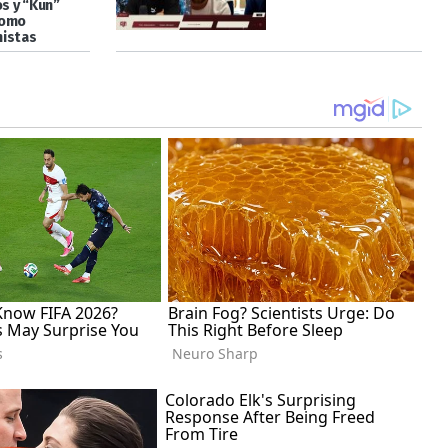
os y “Kun”
como
istas