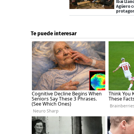
Ibai Llan
Agüero 
protagon