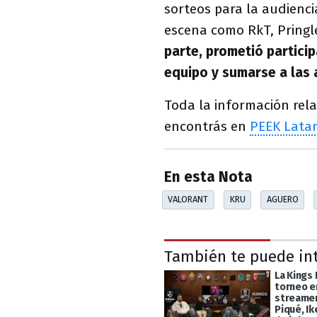
sorteos para la audienci
escena como RkT, Pringle
parte, prometió particip
equipo y sumarse a las 
Toda la información rela
encontrás en
PEEK Lata
En esta Nota
VALORANT
KRU
AGUERO
También te puede in
La Kings 
torneo e
streamer
Piqué, Ik