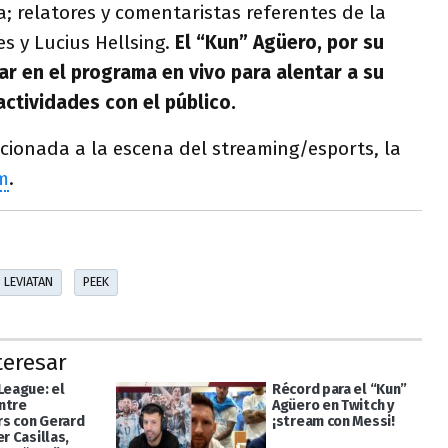
a; relatores y comentaristas referentes de la
s y Lucius Hellsing.
El “Kun” Agüero, por su
ar en el programa en vivo para alentar a su
actividades con el público.
cionada a la escena del streaming/esports, la
m
.
LEVIATAN
PEEK
teresar
League: el
Récord para el “Kun”
ntre
Agüero en Twitch y
s con Gerard
¡stream con Messi!
er Casillas,