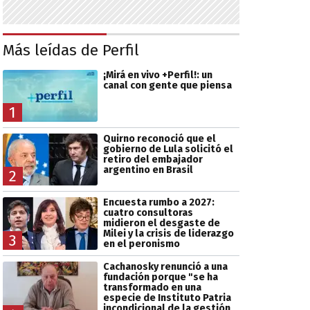
Más leídas de Perfil
¡Mirá en vivo +Perfil!: un
canal con gente que piensa
1
Quirno reconoció que el
gobierno de Lula solicitó el
retiro del embajador
argentino en Brasil
2
Encuesta rumbo a 2027:
cuatro consultoras
midieron el desgaste de
Milei y la crisis de liderazgo
3
en el peronismo
Cachanosky renunció a una
fundación porque "se ha
transformado en una
especie de Instituto Patria
incondicional de la gestión