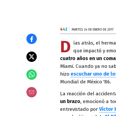
4
4
2
MARTES 24 DE ENERO DE 2017
D
ías atrás, el herm
que impactó y emo
cuatro años en un coma
Miami. Cuando ya no sab
hizo
escuchar uno de lo
Mundial de México '86.
La reacción del acciden
un brazo
, emocionó a to
entrevistado por
Víctor