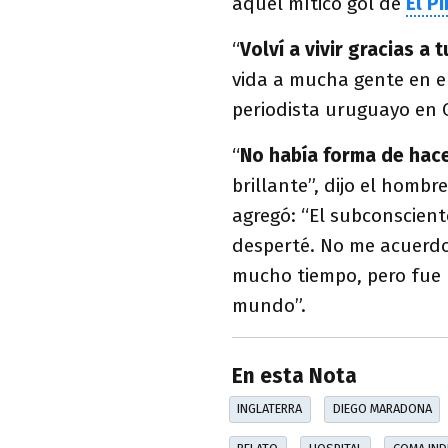
aquel mítico gol de
El P
“
Volví a vivir gracias a
vida a mucha gente en el 
periodista uruguayo en 
“
No había forma de hac
brillante”, dijo el homb
agregó: “El subconscient
desperté. No me acuerd
mucho tiempo, pero fue u
mundo”.
En esta Nota
INGLATERRA
DIEGO MARADONA