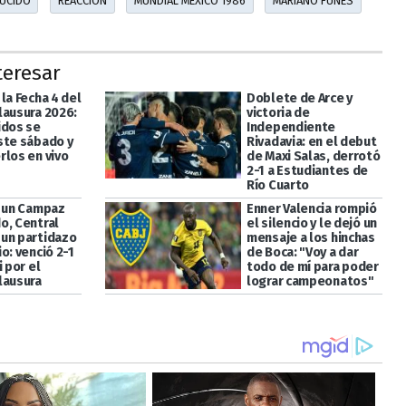
UCIDO
REACCIÓN
MUNDIAL MÉXICO 1986
MARIANO FUNES
teresar
la Fecha 4 del
Doblete de Arce y
lausura 2026:
victoria de
idos se
Independiente
ste sábado y
Rivadavia: en el debut
rlos en vivo
de Maxi Salas, derrotó
2-1 a Estudiantes de
Río Cuarto
a un Campaz
Enner Valencia rompió
o, Central
el silencio y le dejó un
un partidazo
mensaje a los hinchas
o: venció 2-1
de Boca: "Voy a dar
i por el
todo de mí para poder
lausura
lograr campeonatos"