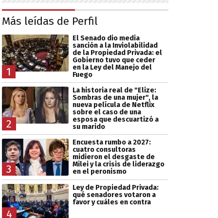
Más leídas de Perfil
El Senado dio media
sanción a la Inviolabilidad
de la Propiedad Privada: el
Gobierno tuvo que ceder
en la Ley del Manejo del
1
Fuego
La historia real de "Elize:
Sombras de una mujer", la
nueva película de Netflix
sobre el caso de una
esposa que descuartizó a
2
su marido
Encuesta rumbo a 2027:
cuatro consultoras
midieron el desgaste de
Milei y la crisis de liderazgo
3
en el peronismo
Ley de Propiedad Privada:
qué senadores votaron a
favor y cuáles en contra
4