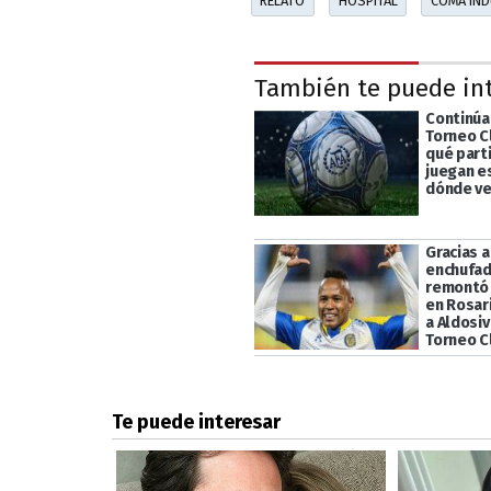
RELATO
HOSPITAL
COMA IND
También te puede in
Continúa 
Torneo C
qué part
juegan e
dónde ve
Gracias 
enchufad
remontó 
en Rosari
a Aldosiv
Torneo C