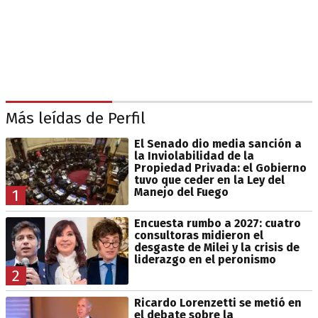
Más leídas de Perfil
El Senado dio media sanción a
la Inviolabilidad de la
Propiedad Privada: el Gobierno
tuvo que ceder en la Ley del
Manejo del Fuego
1
Encuesta rumbo a 2027: cuatro
consultoras midieron el
desgaste de Milei y la crisis de
liderazgo en el peronismo
2
Ricardo Lorenzetti se metió en
el debate sobre la