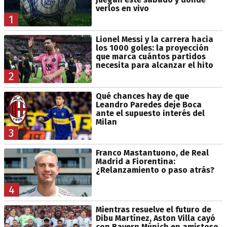
verlos en vivo
1
Lionel Messi y la carrera hacia
los 1000 goles: la proyección
que marca cuántos partidos
necesita para alcanzar el hito
2
Qué chances hay de que
Leandro Paredes deje Boca
ante el supuesto interés del
Milan
3
Franco Mastantuono, de Real
Madrid a Fiorentina:
¿Relanzamiento o paso atrás?
4
Mientras resuelve el futuro de
Dibu Martínez, Aston Villa cayó
con Bayern Múnich en amistoso