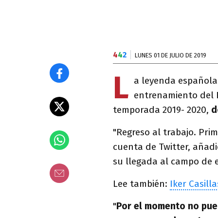
4
4
2
LUNES 01 DE JULIO DE 2019
L
a leyenda español
entrenamiento del P
temporada 2019- 2020,
d
"Regreso al trabajo. Pri
cuenta de Twitter, añad
su llegada al campo de e
Lee también:
Iker Casill
"
Por el momento no pued