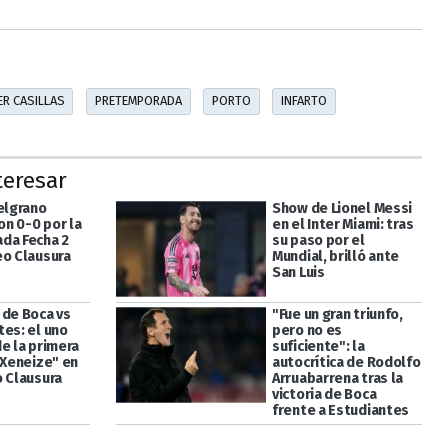
ER CASILLAS
PRETEMPORADA
PORTO
INFARTO
teresar
Belgrano
Show de Lionel Messi
n 0-0 por la
en el Inter Miami: tras
da Fecha 2
su paso por el
eo Clausura
Mundial, brilló ante
San Luis
 de Boca vs
"Fue un gran triunfo,
tes: el uno
pero no es
e la primera
suficiente": la
"Xeneize" en
autocrítica de Rodolfo
o Clausura
Arruabarrena tras la
victoria de Boca
frente a Estudiantes