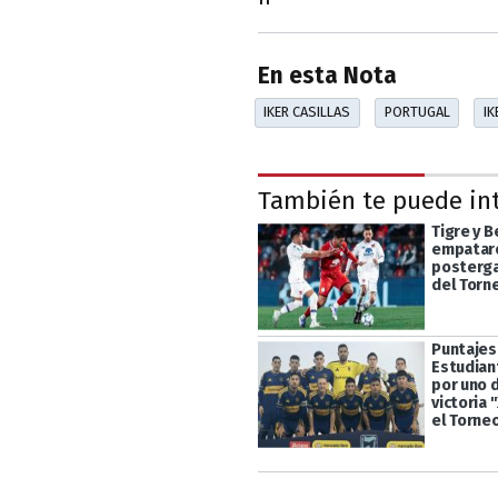
En esta Nota
IKER CASILLAS
PORTUGAL
IK
También te puede in
Tigre y 
empataro
posterga
del Torn
Puntajes
Estudian
por uno d
victoria 
el Torne