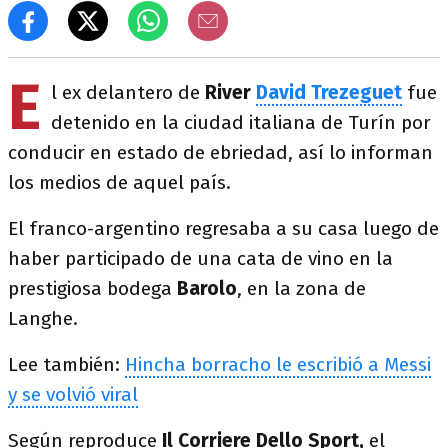
E
l ex delantero de
River
David Trezeguet
fue
detenido en la ciudad italiana de Turín por
conducir en estado de ebriedad, así lo informan
los medios de aquel país.
El franco-argentino regresaba a su casa luego de
haber participado de una cata de vino en la
prestigiosa bodega
Barolo
, en la zona de
Langhe.
Lee también:
Hincha borracho le escribió a Messi
y se volvió viral
Según reproduce
Il Corriere Dello Sport,
el