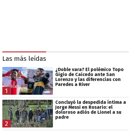
Las más leídas
¿Doble vara? El polémico Topo
Gigio de Caicedo ante San
Lorenzo y las diferencias con
Paredes a River
1
Concluyó la despedida íntima a
Jorge Messi en Rosario: el
doloroso adiós de Lionel a su
padre
2