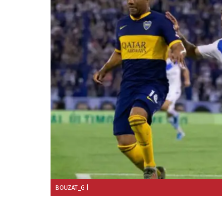
BOUZAT_G
|