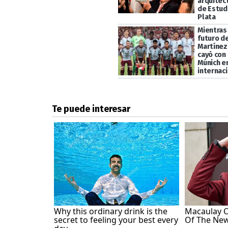
arquitect
de Estud
Plata
Mientras
futuro d
Martínez,
cayó con
Múnich e
internac