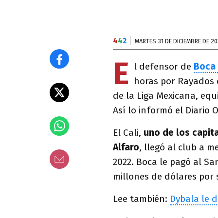
4
4
2
MARTES 31 DE DICIEMBRE DE 20
E
l defensor de
Boca
horas por Rayados 
de la Liga Mexicana, equ
Así lo informó el Diario O
El Cali,
uno de los capit
Alfaro
, llegó al club a 
2022. Boca le pagó al Sa
millones de dólares por 
Lee también:
Dybala le d