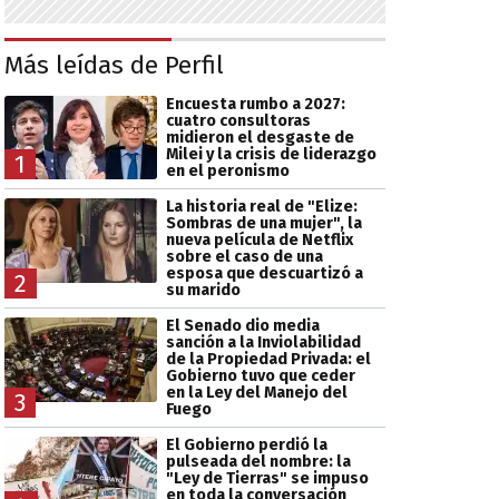
Más leídas de Perfil
Encuesta rumbo a 2027:
cuatro consultoras
midieron el desgaste de
Milei y la crisis de liderazgo
1
en el peronismo
La historia real de "Elize:
Sombras de una mujer", la
nueva película de Netflix
sobre el caso de una
esposa que descuartizó a
2
su marido
El Senado dio media
sanción a la Inviolabilidad
de la Propiedad Privada: el
Gobierno tuvo que ceder
en la Ley del Manejo del
3
Fuego
El Gobierno perdió la
pulseada del nombre: la
"Ley de Tierras" se impuso
en toda la conversación