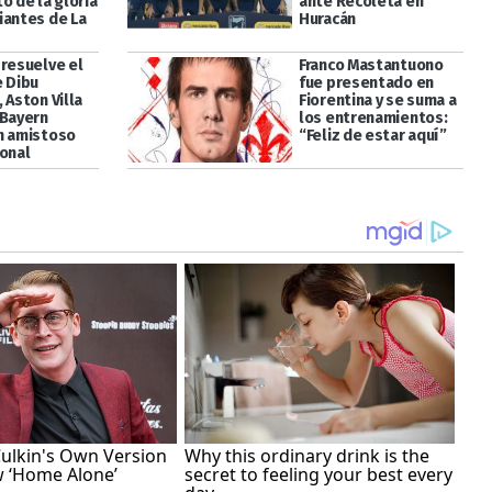
o de la gloria
ante Recoleta en
iantes de La
Huracán
 resuelve el
Franco Mastantuono
e Dibu
fue presentado en
 Aston Villa
Fiorentina y se suma a
 Bayern
los entrenamientos:
n amistoso
“Feliz de estar aquí”
ional