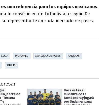
 es una referencia para los equipos mexicanos
.
a lo convirtió en un futbolista a seguir. De
a su representante en cada mercado de pases.
BOCA
MOHAMED
MERCADO DE PASES
RAYADOS
QUIERE
teresar
guel
Boca estira su
ello, padre de
mudanza de La
a "Tercera
Bombonera y jugará
" y
por Sudamericana